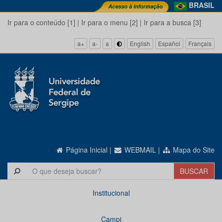
BRASIL
Ir para o conteúdo [1]
|
Ir para o menu [2]
|
Ir para a busca [3]
a+
a-
a
English
Español
Français
Página Inicial
|
WEBMAIL
|
Mapa do Site
Institucional
Campi