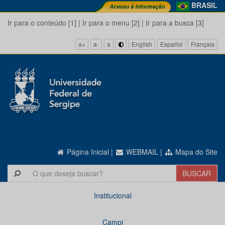
BRASIL
Ir para o conteúdo [1]
|
Ir para o menu [2]
|
Ir para a busca [3]
a+
a-
a
English
Español
Français
Página Inicial
|
WEBMAIL
|
Mapa do Site
Institucional
Campi