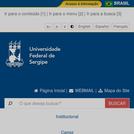
BRASIL
Ir para o conteúdo [1]
|
Ir para o menu [2]
|
Ir para a busca [3]
a+
a-
a
English
Español
Français
Página Inicial
|
WEBMAIL
|
Mapa do Site
Institucional
Campi