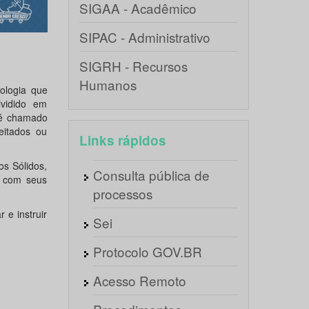
SIGAA - Acadêmico
SIPAC - Administrativo
SIGRH - Recursos
Humanos
ologia que
ividido em
 é chamado
eitados ou
Links rápidos
os Sólidos,
Consulta pública de
a com seus
processos
 e instruir
Sei
Protocolo GOV.BR
Acesso Remoto