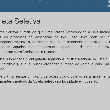
leta Seletiva
eta Seletiva é mais do que uma prática, corresponde a uma metod
za os processos de destinação do lixo. Esse "lixo" pode ser d
tegorias recicláveis, de acordo com suas propriedades, esse grupo
síduos. Aqueles que não possuem capacidade de serem reaprov
ados são classificados como rejeitos.
tica supracitada é obrigatória segundo a Politica Nacional de Resídu
º 12.305/10, a qual busca organizar o modo de como o país lid
uos
Y JR irá realizar um plano de ações cujo o objetivo será implementar
manter o método da Coleta Seletiva na localidade em questão.