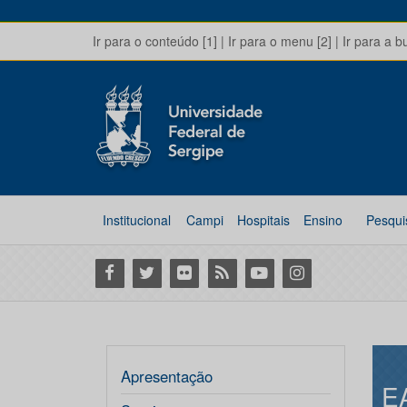
Ir para o conteúdo [1]
|
Ir para o menu [2]
|
Ir para a b
Institucional
Campi
Hospitais
Ensino
Pesqui
Facebook
Twitter
Flickr
RSS
Youtube
Instagram
Apresentação
E