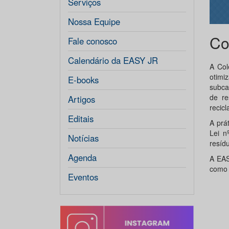
Serviços
Nossa Equipe
Co
Fale conosco
Calendário da EASY JR
A Col
otimi
E-books
subca
de re
Artigos
recicl
Editais
A prá
Lei n
Notícias
resíd
Agenda
A EAS
como 
Eventos