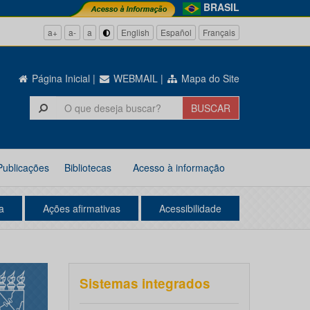
BRASIL
a+
a-
a
English
Español
Français
Página Inicial
|
WEBMAIL
|
Mapa do Site
Publicações
Bibliotecas
Acesso à informação
a
Ações afirmativas
Acessibilidade
Sistemas integrados