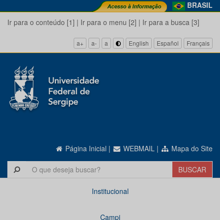
BRASIL
Ir para o conteúdo [1]
|
Ir para o menu [2]
|
Ir para a busca [3]
a+
a-
a
English
Español
Français
Página Inicial
|
WEBMAIL
|
Mapa do Site
Institucional
Campi